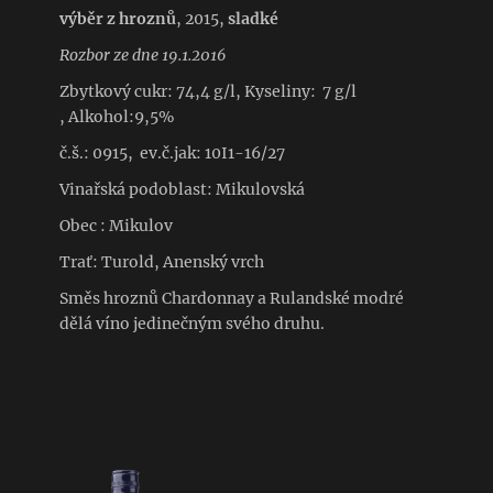
výběr z hroznů
, 2015,
sladké
Rozbor ze dne 19.1.2016
Zbytkový cukr: 74,4 g/l, Kyseliny: 7 g/l
, Alkohol:9,5%
č.š.: 0915, ev.č.jak: 10I1-16/27
Vinařská podoblast: Mikulovská
Obec : Mikulov
Trať: Turold, Anenský vrch
Směs hroznů Chardonnay a Rulandské modré
dělá víno jedinečným svého druhu.