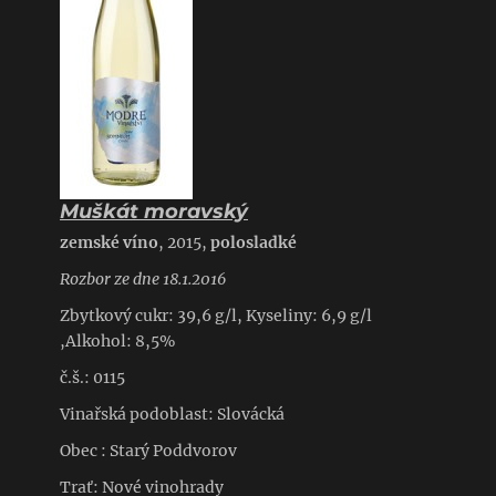
Muškát moravský
zemské víno
, 2015,
polosladké
Rozbor ze dne 18.1.2016
Zbytkový cukr: 39,6 g/l, Kyseliny: 6,9 g/l
,Alkohol: 8,5%
č.š.: 0115
Vinařská podoblast: Slovácká
Obec : Starý Poddvorov
Trať: Nové vinohrady