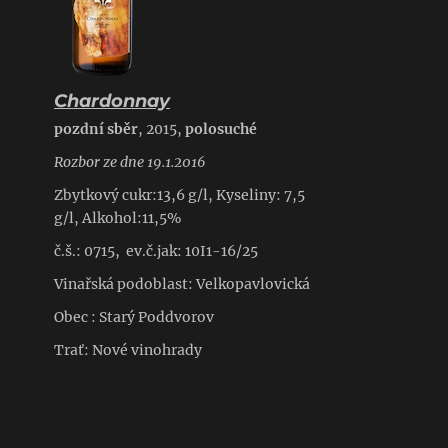
Chardonnay
pozdní sběr
, 2015,
polosuché
Rozbor ze dne 19.1.2016
Zbytkový cukr:13,6 g/l, Kyseliny: 7,5
g/l, Alkohol:11,5%
č.š.: 0715, ev.č.jak:
10I1-16/25
Vinařská podoblast: Velkopavlovická
Obec : Starý Poddvorov
Trať: Nové vinohrady