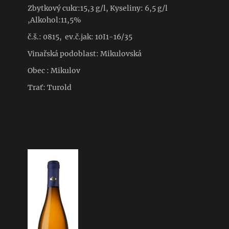
Zbytkový cukr:15,3 g/l, Kyseliny: 6,5 g/l
,Alkohol:11,5%
č.š.: 0815, ev.č.jak: 10I1-16/35
Vinařská podoblast: Mikulovská
Obec : Mikulov
Trať: Turold