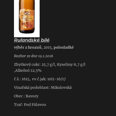
Rulandské bílé
výběr z hroznů
, 2015,
polosladké
Rozbor ze dne 19.1.2016
Zbytkový cukr: 25,7 g/l, Kyseliny:6,7 g/l
,Alkohol:12,5%
č.š.: 1615, ev.č.jak: 10I1-16/17
Vinařská podoblast: Mikulovská
Obec : Bavory
Trať: Pod Pálavou