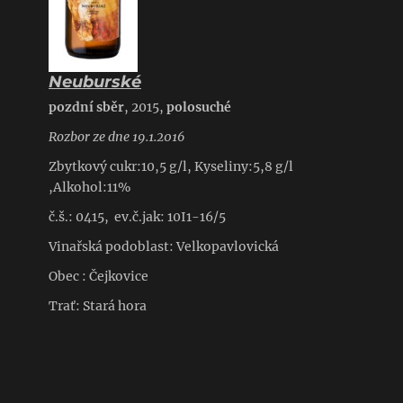
Neuburské
pozdní sběr
, 2015,
polosuché
Rozbor ze dne 19.1.2016
Zbytkový cukr:10,5 g/l, Kyseliny:5,8 g/l
,Alkohol:11%
č.š.: 0415, ev.č.jak: 10I1-16/5
Vinařská podoblast: Velkopavlovická
Obec : Čejkovice
Trať: Stará hora