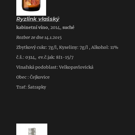
Ryzlink vlašský
kabinetní víno
, 2014,
suché
Rozbor ze dne 14.1.2015
Zbytkový cukr: 7g/l, Kyseliny: 7g/l , Alkohol: 11%
č.š.: 0314, ev.č.jak: 8I1-15/7
Vinařská podoblast: Velkopavlovická
Obec : Čejkovice
Trať: Šatrapky