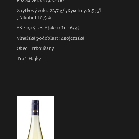
Rozbor ze dne 19.1.2016
Zbytkový cukr: 22,7 g/l,Kyseliny:6,5 g/l
, Alkohol:10,5%
č.š.: 1915, ev.č.jak: 10I1-16/34
Vinařská podoblast: Znojemská
Obec : Trboušany
Trať: Hájky