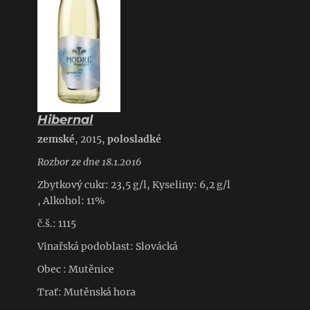
Hibernal
zemské
, 2015,
polosladké
Rozbor ze dne 18.1.2016
Zbytkový cukr: 23,5 g/l, Kyseliny: 6,2 g/l
, Alkohol: 11%
č.š.: 1115
Vinařská podoblast: Slovácká
Obec : Mutěnice
Trať: Mutěnská hora