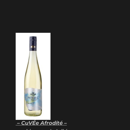
– CuVÉe Afrodíté –