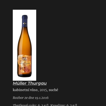
Müller Thurgau
kabinetní víno
, 2015,
suché
Rozbor ze dne 19.1.2016
Zbytkový cukr: 6,2 g/l, Kyseliny: 6,2 g/l