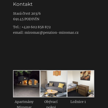
Kontakt
Stará čtvrt 203/6
691 45 PODIVÍN
Tel.: +420 602 858 872
email: miromar@penzion-miromar.cz
No
slides
found,
please
add
Apartmány
Obývací
Ložnice 1
some
Miromar
pokoj