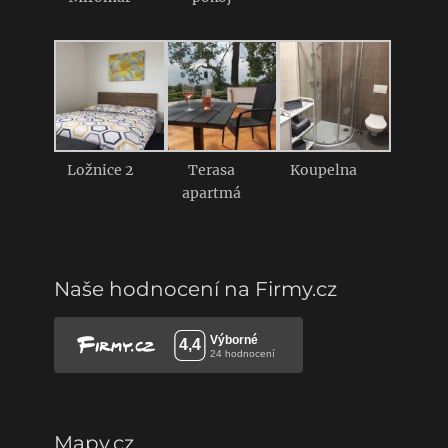
slides
Ložnice 2
Terasa
Koupelna
apartmá
Naše hodnocení na Firmy.cz
Mapy.cz