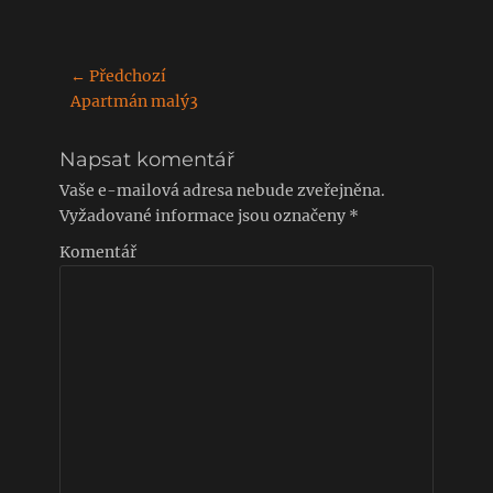
Navigace
← Předchozí
Předchozí
Apartmán malý3
pro
příspěvek:
příspěvek
Napsat komentář
Vaše e-mailová adresa nebude zveřejněna.
Vyžadované informace jsou označeny
*
Komentář